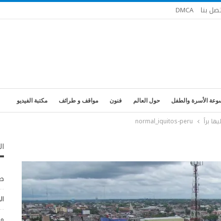
تصل بنا
DMCA
وعة الأسرة والطفل
حول العالم
فنون
مواقف و طرائف
مكتبة الفيديو
ا براً
normal_iquitos-peru
ال
طب
ال
مو