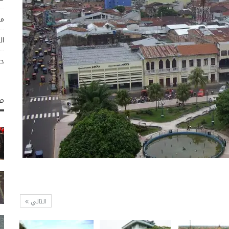
مو
ال
حو
مك
التالي