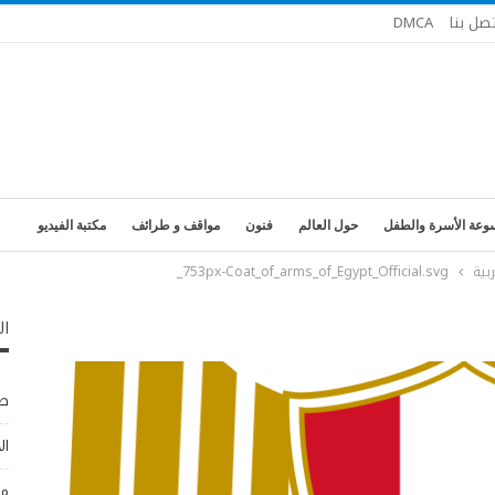
تصل بنا
DMCA
وعة الأسرة والطفل
حول العالم
فنون
مواقف و طرائف
مكتبة الفيديو
بية
753px-Coat_of_arms_of_Egypt_Official.svg_
ال
طب
ال
مو