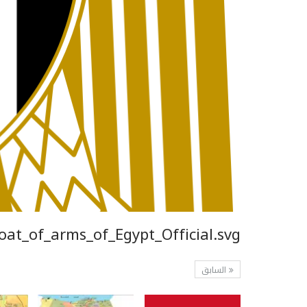
at_of_arms_of_Egypt_Official.svg_
السابق