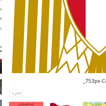
مو
ال
حو
مك
753px-Co
التالي