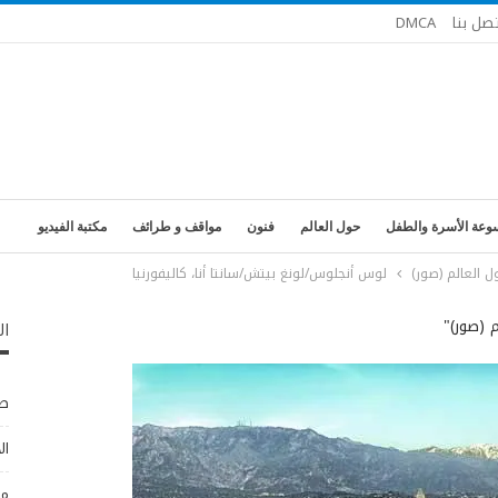
تصل بنا
DMCA
وعة الأسرة والطفل
حول العالم
فنون
مواقف و طرائف
مكتبة الفيديو
ل العالم (صور)
لوس أنجلوس/لونغ بيتش/سانتا أنا، كاليفورنيا
 (صور)"
ال
طب
ال
مو