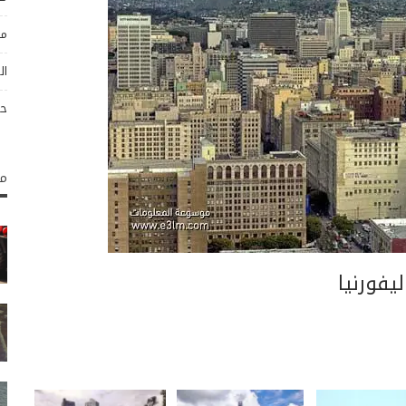
مو
ال
حو
مك
يفورنيا