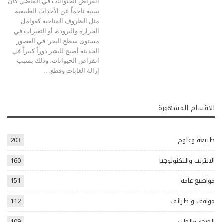
انقراض الحيوانات في الماضي كان
سببه ناجماً عن الأحداث الطبيعية
مثل الظروف المناخية كعوامل
الحرارة والبرودة، أو التغيرات في
مستوى سطح البحر. في العصور
الحديثة أصبح للبشر دوراً كبيراً في
انقراض الحيوانات، وذلك بسبب
إزالة الغابات وقطع…
الاقسام المشهورة
طبيعة وعلوم
203
الانترنت والتكنولوجيا
160
مواضيع عامة
151
مواقف و طرائف
112
الصحة والطب
109