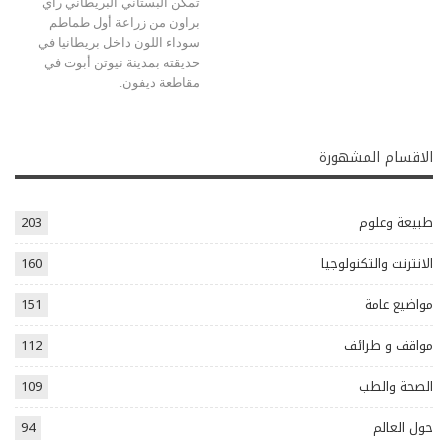
تمكن البستاني البريطاني راي
براون من زراعة أول طماطم
سوداء اللون داخل بريطانيا في
حديقته بمدينة نيوتن أبوت في
مقاطعة ديفون.
الاقسام المشهورة
طبيعة وعلوم
203
الانترنت والتكنولوجيا
160
مواضيع عامة
151
مواقف و طرائف
112
الصحة والطب
109
حول العالم
94