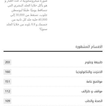
صورة ميكروسكوبية لـ عث الغبار و
هو يأكل خلايا الجلد البشري التي
تتساقط يوميًا. طبقًا لبوسطن
جلوب، تسقط من 30,000 إلي
40,000 خلية جلد كل ثانية من
جسمك و 8.8 باوند من خلايا الجلد
سنويًا!
الاقسام المشهورة
طبيعة وعلوم
203
الانترنت والتكنولوجيا
160
مواضيع عامة
151
مواقف و طرائف
112
الصحة والطب
109