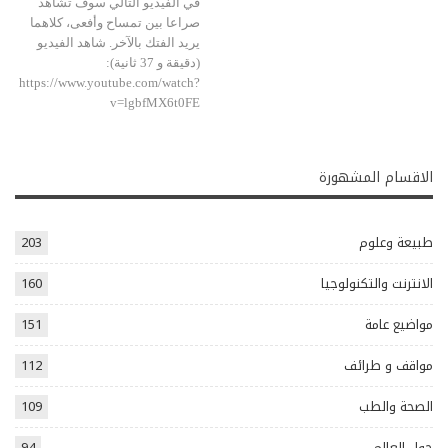
في الفيديو التالي سوف تشاهد
صراعا بين تمساح وأفعى، كلاهما
يريد الفتك بالآخر. شاهد الفيديو
(دقيقة و 37 ثانية):
https://www.youtube.com/watch?
v=lgbfMX6t0FE
الاقسام المشهورة
طبيعة وعلوم
203
الانترنت والتكنولوجيا
160
مواضيع عامة
151
مواقف و طرائف
112
الصحة والطب
109
حول العالم
94