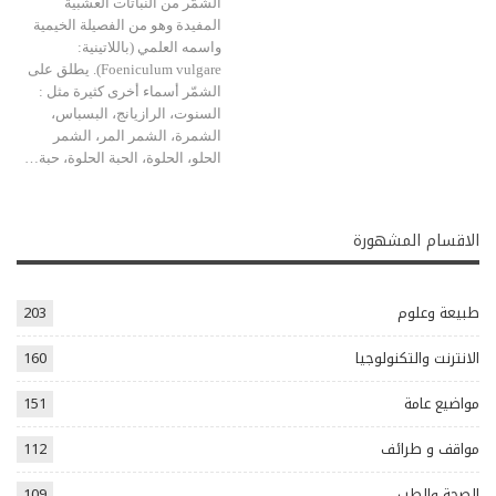
الشمّر من النباتات العشبية
المفيدة وهو من الفصيلة الخيمية
واسمه العلمي (باللاتينية:
Foeniculum vulgare). يطلق على
الشمّر أسماء أخرى كثيرة مثل :
السنوت، الرازيانج، البسباس،
الشمرة، الشمر المر، الشمر
الحلو، الحلوة، الحبة الحلوة، حبة…
الاقسام المشهورة
طبيعة وعلوم
203
الانترنت والتكنولوجيا
160
مواضيع عامة
151
مواقف و طرائف
112
الصحة والطب
109