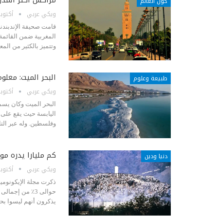
حول العالم
ويكي عربي
أكتوبر 19, 4
قامت صحيفة الإندبندن
المغربية ضمن القائمة، 
وتتميز بالكثير من الم
البحر الميت: معلو
طبيعة وعلوم
ويكي عربي
أكتوبر 18, 3
البحر الميت وكان يسم
وفلسطين. وله عبر الت
كم مليارا يدره م
دنيا ودين
ويكي عربي
أكتوبر 18, 3
حوالى 3٪ من إج
يذكرون أنهم ليسوا بح