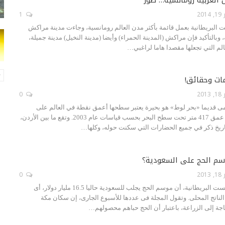
201
1
ت البريطانية بعمل قائمة بأكثر مدن العالم رومانسية، وجاءت مدينة مراكش
وبالتأكيد فإن مراكش (المدينة الحمراء) وأيضا (مدينة النخيل) مدينة جميلة،
عالم التي تجعلها مقصدا هاما لراغبي…
مات وحقائق!
201
0
ى قديما «بحر لوط» هو بحيرة يعتبر سطحها أعمق نقطة في العالم على
اليابسة حيث يقع على عمق 417 متر تحت سطح البحر بحسب قياسات عام 2003. وتقع ما بين الأردن،
اريخ ذكر في جميع الحضارات التي سكنت حوله، وكلها…
وسم الحج على السعودية؟
201
0
ذكرت مجلة الإيكونوميست البريطانية، أن موسم الحج يجلب للسعودية حاليا 16.5 مليار دولار، أى
مالى الناتج المحلى. وتقول المجلة فى عددها للأسبوع الجارى، إن سكان مكة
اجة إلى الزراعة، باعتبار أن الحج حباهم محصولهم…