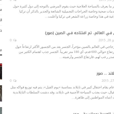
هر ما يعرف بالسياحة العلاجية حيث يقوم المرضي بالتوجه إلى دول كثيرة حول
مو
ات صحية وخاصة الجراحات التجميلية الشائعة والجدير بالذكر أن تركيا
ة في هذا وخاصة زراعة الشعر في تركيا وأعلنت…
ال
حو
ي العالم.. تم افتتاحه في الصين (صور)
2015
0
اجي في العالم بالصين مؤخراً، الجسر يعد من الجسور الأكثر ارتفاعاً حول
مك
العالم، حيث أنه على ارتفاع حوالي 600 قدم، أي 180 متر تقريباً. الجسر جذب اهتمام الكثير من
 مصدر رعب لهم، فارتفاع الجسر وأرضيته…
اند … صور
0
ل عام يقام احتفال كبير في تايلاند بمناسبة «يوم الفيل»، يتم فيه توزيع فواكه مثل
فيال، حيث يجذب السياحة الأجنبية في تايلاند. وقد دشنت السلطات التايلاندية
 انتباه المواطنين إلى ظاهرة…
 العربية رومانسية… صور