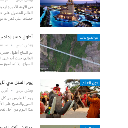
في الآونة الأخيرة ازد
العالم للحصول علي خدم
حصلت علي قفزات نوعي
أطول جسر زجاجي ف
مواضيع عامة
ويكي عربي
سبتمبر 28, 
تم افتتاح أطول جسر زج
السياح، إلا أنه أصبح
يوم الفيل في تايل
حول العالم
ويكي عربي
أبريل 27, 2015
يوم 13 مارس من ك
الموز والبطيخ على الأ
هذا اليوم من أجل لفت
مراكش أكثر المدن