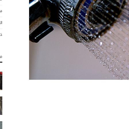
مو
ال
حو
مك