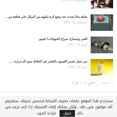
أغسطس 24, 2015
شاهد ماذا يحدث عند وضع كرة ملتهبه من النيكل على قطعة من…
أغسطس 8, 2015
أفعى وتمساح، صراع الحيوانات؟ فيديو
أبريل 30, 2015
سر عمل عصير الليمون بالقشر فى الخلاط بدون أى مرارة –…
أبريل 14, 2015
السابق
التالي
1 من 5
يستخدم هذا الموقع ملفات تعريف الارتباط لتحسين تجربتك. سنفترض
جميع الحقوق محفوظة لـويكي عربي © 2021
أنك موافق على ذلك ، ولكن يمكنك إلغاء الاشتراك إذا كنت ترغب في
استضافة وتطوير :
شركة اي سفن لخدمات الويب المتكاملة
ذلك.
قبول
قراءة المزيد