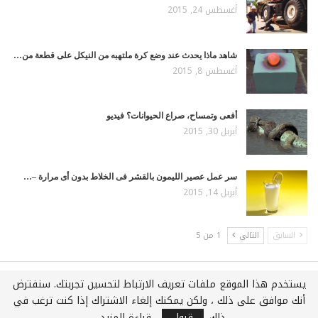
أغسطس 24, 2015
شاهد ماذا يحدث عند وضع كرة ملتهبه من النيكل على قطعة من…
أغسطس 8, 2015
أفعى وتمساح، صراع الحيوانات؟ فيديو
أبريل 30, 2015
سر عمل عصير الليمون بالقشر فى الخلاط بدون أى مرارة –…
أبريل 14, 2015
السابق
التالي
1 من 5
يستخدم هذا الموقع ملفات تعريف الارتباط لتحسين تجربتك. سنفترض
جميع الحقوق محفوظة لـويكي عربي © 2021
أنك موافق على ذلك ، ولكن يمكنك إلغاء الاشتراك إذا كنت ترغب في
استضافة وتطوير :
شركة اي سفن لخدمات الويب المتكاملة
ذلك.
قبول
قراءة المزيد