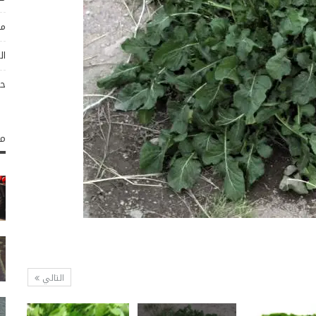
مو
ال
حو
مك
التالي