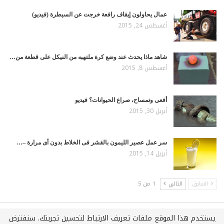
عمال يحاولون إيقاف رافعة خرجت عن السيطرة (فيديو)
أغسطس 24, 2015
شاهد ماذا يحدث عند وضع كرة ملتهبه من النيكل على قطعة من…
أغسطس 8, 2015
أفعى وتمساح، صراع الحيوانات؟ فيديو
أبريل 30, 2015
سر عمل عصير الليمون بالقشر فى الخلاط بدون أى مرارة –…
أبريل 14, 2015
السابق
التالي
1 من 5
يستخدم هذا الموقع ملفات تعريف الارتباط لتحسين تجربتك. سنفترض
جميع الحقوق محفوظة لـويكي عربي © 2021