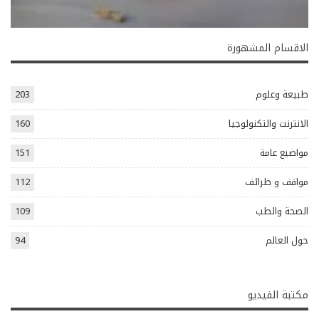
الاقسام المشهورة
طبيعة وعلوم
203
الانترنت والتكنولوجيا
160
مواضيع عامة
151
مواقف و طرائف
112
الصحة والطب
109
حول العالم
94
مكتبة الفيديو