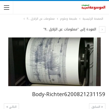
الصفحة الرئيسية
طبيعة وعلوم
معلومات عن الزلازل ..!!
العودة إلى "معلومات عن الزلازل ..!!"
Body-Richter6200821231159
السابق
التالي