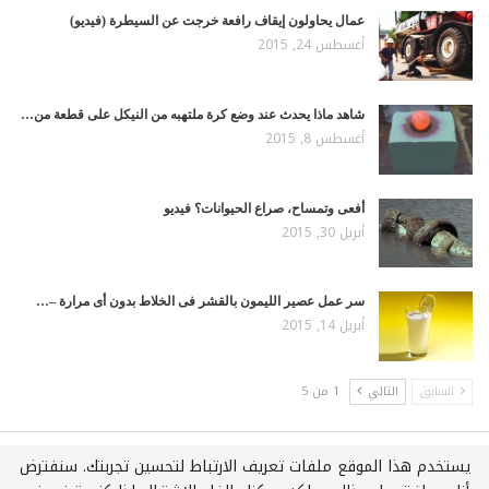
عمال يحاولون إيقاف رافعة خرجت عن السيطرة (فيديو)
أغسطس 24, 2015
شاهد ماذا يحدث عند وضع كرة ملتهبه من النيكل على قطعة من…
أغسطس 8, 2015
أفعى وتمساح، صراع الحيوانات؟ فيديو
أبريل 30, 2015
سر عمل عصير الليمون بالقشر فى الخلاط بدون أى مرارة –…
أبريل 14, 2015
السابق
التالي
1 من 5
يستخدم هذا الموقع ملفات تعريف الارتباط لتحسين تجربتك. سنفترض
جميع الحقوق محفوظة لـويكي عربي © 2021