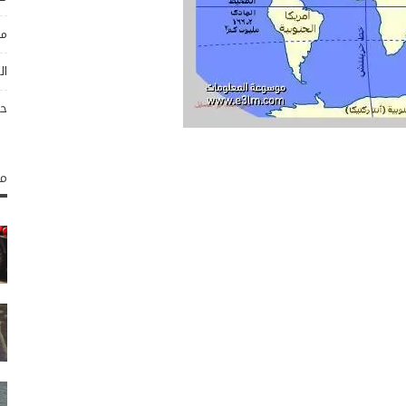
مو
ال
حو
مك