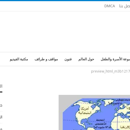
صل بنا
DMCA
وعة الأسرة والطفل
حول العالم
فنون
مواقف و طرائف
مكتبة الفيديو
preview_html_m3b121
ال
طب
ال
مو