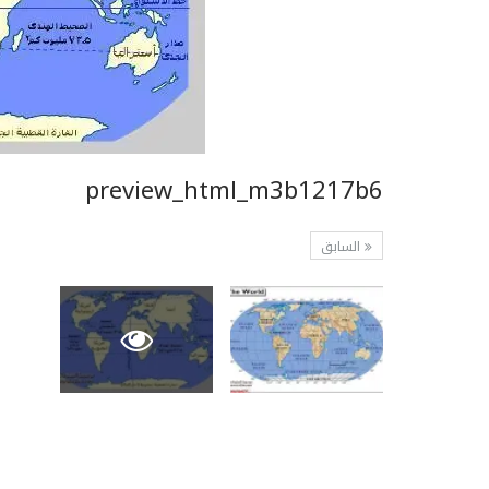
preview_html_m3b1217b6
السابق