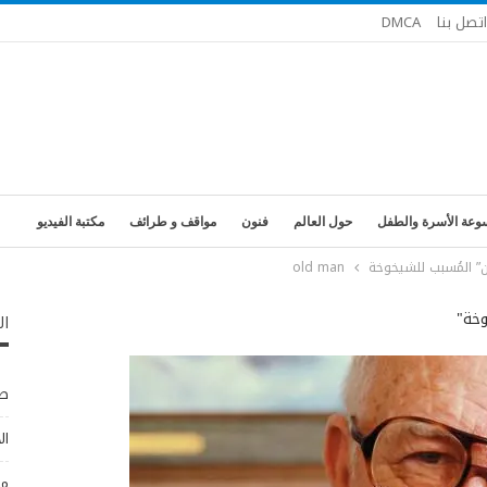
اتصل بنا
DMCA
وعة الأسرة والطفل
حول العالم
فنون
مواقف و طرائف
مكتبة الفيديو
ن” المُسبب للشيخوخة
old man
وخة"
ال
طب
ال
مو