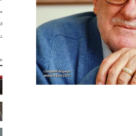
مو
ال
حو
مك