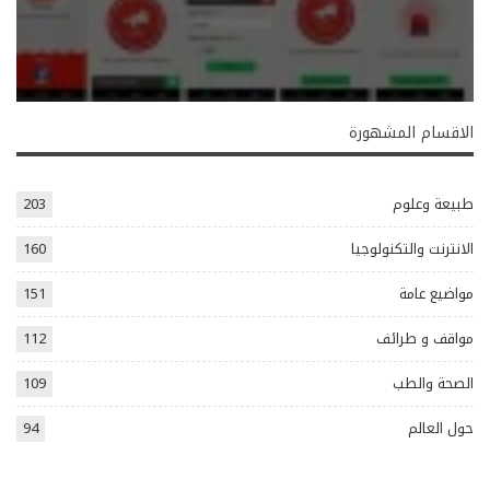
الاقسام المشهورة
طبيعة وعلوم
203
الانترنت والتكنولوجيا
160
مواضيع عامة
151
مواقف و طرائف
112
الصحة والطب
109
حول العالم
94