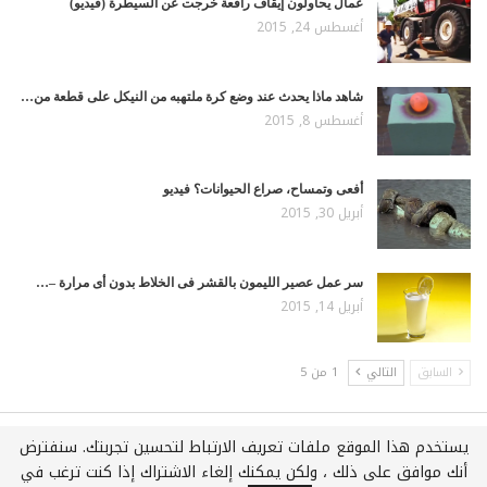
عمال يحاولون إيقاف رافعة خرجت عن السيطرة (فيديو)
أغسطس 24, 2015
شاهد ماذا يحدث عند وضع كرة ملتهبه من النيكل على قطعة من…
أغسطس 8, 2015
أفعى وتمساح، صراع الحيوانات؟ فيديو
أبريل 30, 2015
سر عمل عصير الليمون بالقشر فى الخلاط بدون أى مرارة –…
أبريل 14, 2015
السابق
التالي
1 من 5
يستخدم هذا الموقع ملفات تعريف الارتباط لتحسين تجربتك. سنفترض
جميع الحقوق محفوظة لـويكي عربي © 2021
أنك موافق على ذلك ، ولكن يمكنك إلغاء الاشتراك إذا كنت ترغب في