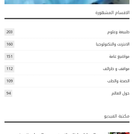
الاقسام المشهورة
طبيعة وعلوم
203
الانترنت والتكنولوجيا
160
مواضيع عامة
151
مواقف و طرائف
112
الصحة والطب
109
حول العالم
94
مكتبة الفيديو