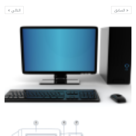
السابق
التالي