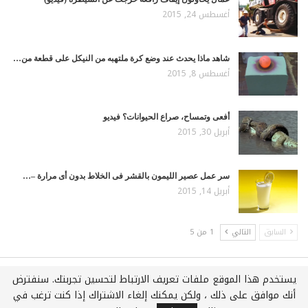
أغسطس 24, 2015
شاهد ماذا يحدث عند وضع كرة ملتهبه من النيكل على قطعة من…
أغسطس 8, 2015
أفعى وتمساح، صراع الحيوانات؟ فيديو
أبريل 30, 2015
سر عمل عصير الليمون بالقشر فى الخلاط بدون أى مرارة –…
أبريل 14, 2015
السابق
التالي
1 من 5
يستخدم هذا الموقع ملفات تعريف الارتباط لتحسين تجربتك. سنفترض
جميع الحقوق محفوظة لـويكي عربي © 2021
أنك موافق على ذلك ، ولكن يمكنك إلغاء الاشتراك إذا كنت ترغب في
استضافة وتطوير :
شركة اي سفن لخدمات الويب المتكاملة