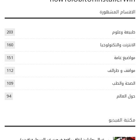
الاقسام المشهورة
طبيعة وعلوم
203
الانترنت والتكنولوجيا
160
مواضيع عامة
151
مواقف و طرائف
112
الصحة والطب
109
حول العالم
94
مكتبة الفيديو
عمال يحاولون إيقاف رافعة خرجت عن السيطرة (فيديو)