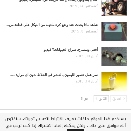
أغسطس 24, 2015
شاهد ماذا يحدث عند وضع كرة ملتهبه من النيكل على قطعة من…
أغسطس 8, 2015
أفعى وتمساح، صراع الحيوانات؟ فيديو
أبريل 30, 2015
سر عمل عصير الليمون بالقشر فى الخلاط بدون أى مرارة –…
أبريل 14, 2015
السابق
التالي
1 من 5
يستخدم هذا الموقع ملفات تعريف الارتباط لتحسين تجربتك. سنفترض
جميع الحقوق محفوظة لـويكي عربي © 2021
أنك موافق على ذلك ، ولكن يمكنك إلغاء الاشتراك إذا كنت ترغب في
استضافة وتطوير :
شركة اي سفن لخدمات الويب المتكاملة