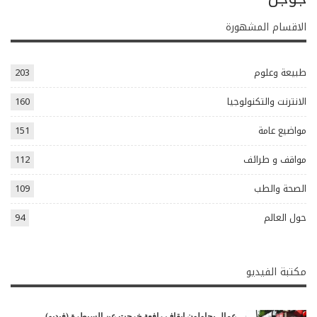
الاقسام المشهورة
طبيعة وعلوم
203
الانترنت والتكنولوجيا
160
مواضيع عامة
151
مواقف و طرائف
112
الصحة والطب
109
حول العالم
94
مكتبة الفيديو
عمال يحاولون إيقاف رافعة خرجت عن السيطرة (فيديو)