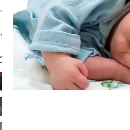
مو
ال
حو
مك