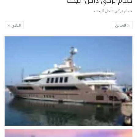
حمام-تركي-داخل-اليخت
حمام تركي داخل اليخت
السابق
التالي