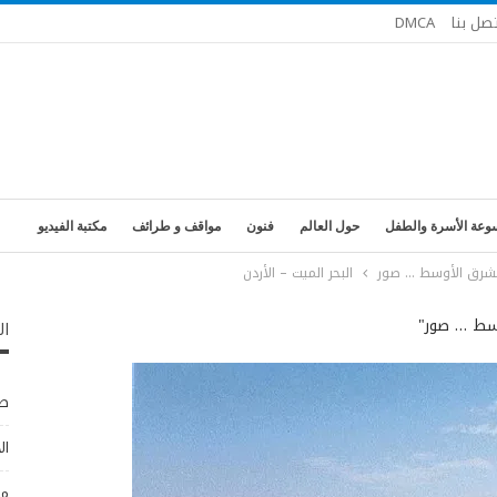
تصل بنا
DMCA
وعة الأسرة والطفل
حول العالم
فنون
مواقف و طرائف
مكتبة الفيديو
لشرق الأوسط … صور
البحر الميت – الأردن
وسط … صور"
ال
طب
ال
مو