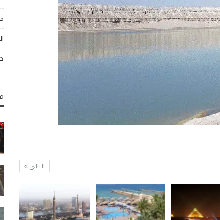
مو
ال
حو
مك
التالي