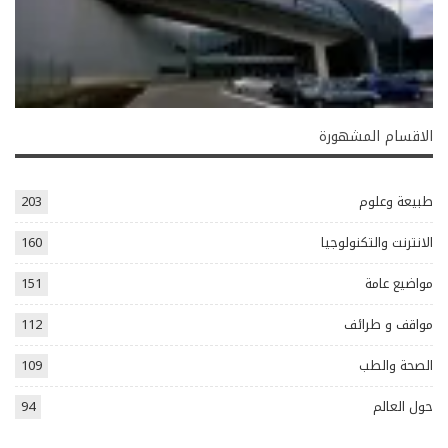
الاقسام المشهورة
طبيعة وعلوم
203
الانترنت والتكنولوجيا
160
مواضيع عامة
151
مواقف و طرائف
112
الصحة والطب
109
حول العالم
94