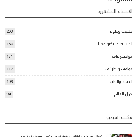
الاقسام المشهورة
طبيعة وعلوم
203
الانترنت والتكنولوجيا
160
مواضيع عامة
151
مواقف و طرائف
112
الصحة والطب
109
حول العالم
94
مكتبة الفيديو
عمال يحاولون إيقاف رافعة خرجت عن السيطرة (فيديو)