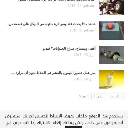
أغسطس 24, 2015
شاهد ماذا يحدث عند وضع كرة ملتهبه من النيكل على قطعة من…
أغسطس 8, 2015
أفعى وتمساح، صراع الحيوانات؟ فيديو
أبريل 30, 2015
سر عمل عصير الليمون بالقشر فى الخلاط بدون أى مرارة –…
أبريل 14, 2015
السابق
التالي
1 من 5
يستخدم هذا الموقع ملفات تعريف الارتباط لتحسين تجربتك. سنفترض
جميع الحقوق محفوظة لـويكي عربي © 2021
أنك موافق على ذلك ، ولكن يمكنك إلغاء الاشتراك إذا كنت ترغب في
استضافة وتطوير :
شركة اي سفن لخدمات الويب المتكاملة