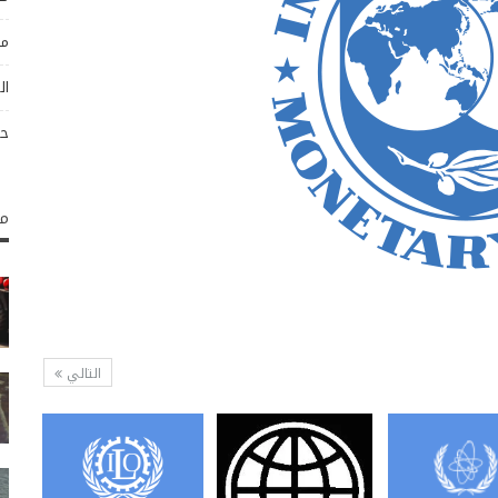
مو
ال
حو
مك
التالي