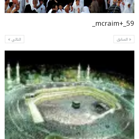
mcraim+_59_
السابق
التالي