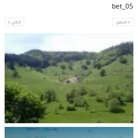
bet_05
السابق
التالي