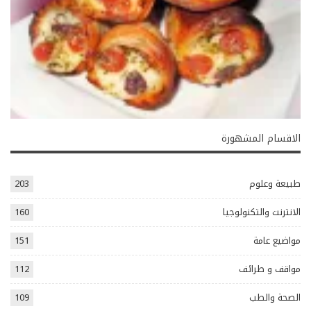
الاقسام المشهورة
طبيعة وعلوم
203
الانترنت والتكنولوجيا
160
مواضيع عامة
151
مواقف و طرائف
112
الصحة والطب
109