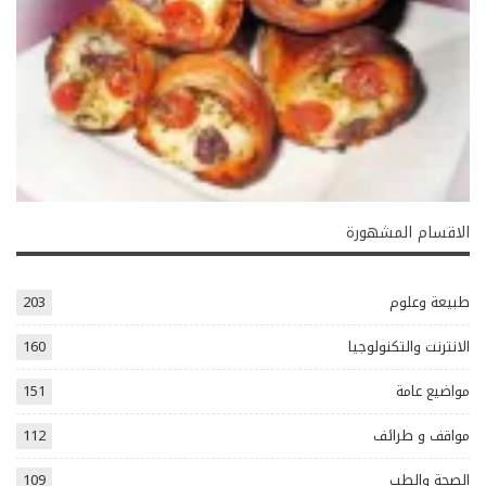
الاقسام المشهورة
طبيعة وعلوم
203
الانترنت والتكنولوجيا
160
مواضيع عامة
151
مواقف و طرائف
112
الصحة والطب
109