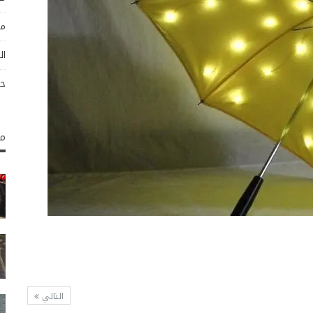
مو
ال
حو
مك
التالي