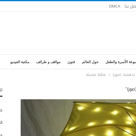
صل بنا
DMCA
وعة الأسرة والطفل
حول العالم
فنون
مواقف و طرائف
مكتبة الفيديو
 تدهشك (صور)
مظلة مضيئة
ور)"
ال
طب
ال
مو