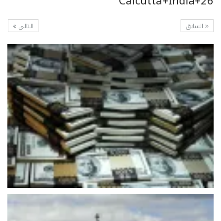
Calcutta+India+26
السابق
التالي