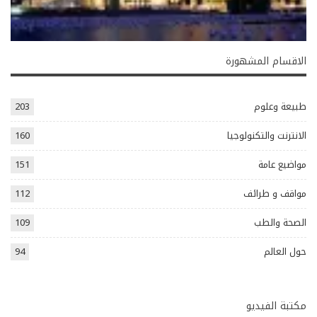
الاقسام المشهورة
طبيعة وعلوم
203
الانترنت والتكنولوجيا
160
مواضيع عامة
151
مواقف و طرائف
112
الصحة والطب
109
حول العالم
94
مكتبة الفيديو