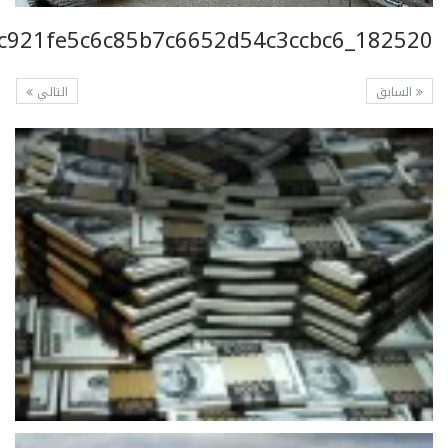
c921fe5c6c85b7c6652d54c3ccbc6_182520
السابق
التالي