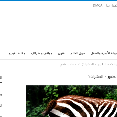
تصل بنا
DMCA
وعة الأسرة والطفل
حول العالم
فنون
مواقف و طرائف
مكتبة الفيديو
انات – الطيور – الحشرات)
حمار-وحشي
لطيور – الحشرات)"
ال
طب
ال
مو