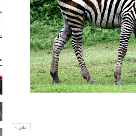
مو
ال
حو
مك
التالي