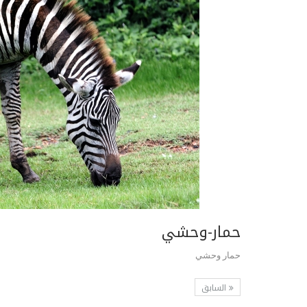
حمار-وحشي
حمار وحشي
السابق