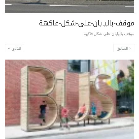
موقف-باليابان-على-شكل-فاكهة
موقف باليابان على شكل فاكهة
السابق
التالي