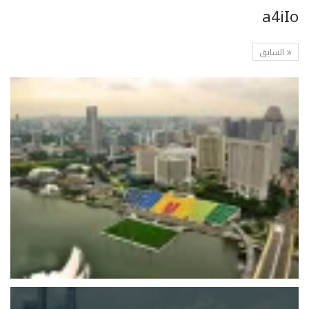
a4iIo
السابق