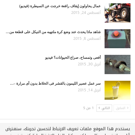
عمال يحاولون إيقاف رافعة خرجت عن السيطرة (فيديو)
أغسطس 24, 2015
شاهد ماذا يحدث عند وضع كرة ملتهبه من النيكل على قطعة من…
أغسطس 8, 2015
أفعى وتمساح، صراع الحيوانات؟ فيديو
أبريل 30, 2015
سر عمل عصير الليمون بالقشر فى الخلاط بدون أى مرارة –…
أبريل 14, 2015
السابق
التالي
1 من 5
يستخدم هذا الموقع ملفات تعريف الارتباط لتحسين تجربتك. سنفترض
جميع الحقوق محفوظة لـويكي عربي © 2021