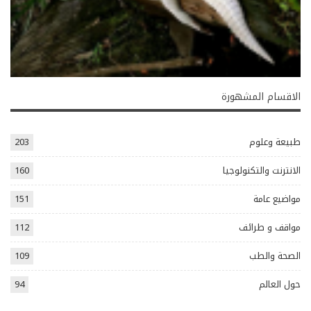
الاقسام المشهورة
طبيعة وعلوم
203
الانترنت والتكنولوجيا
160
مواضيع عامة
151
مواقف و طرائف
112
الصحة والطب
109
حول العالم
94