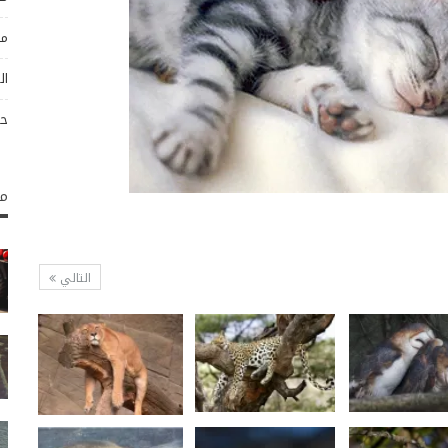
مو
ال
حو
مك
التالي