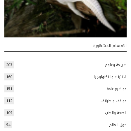
الاقسام المشهورة
طبيعة وعلوم
203
الانترنت والتكنولوجيا
160
مواضيع عامة
151
مواقف و طرائف
112
الصحة والطب
109
حول العالم
94