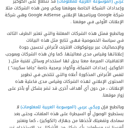
عربي (الموسوعة العربية للمعلومات)
قد تتطلع على الكوكيز
وإعدادات الشبكة الخاصة بموقعنا وبكم، ومن هذه الشركات مثلا
شركة Google وبرنامجها الإعلاني Google AdSense وهي شركة
الإعلانات الأولى في موقعنا .
وبالطبع فمثل هذه الشركات المعلنة والتي تعتبر الطرف الثالث
في سياسة الخصوصية فهي تتابع مثل هذه البيانات
والإحصائيات عبر بروتوكولات الانترنت لأغراض تحسين جودة
إعلاناتها وقياس مدى فعاليتها. كما وان هذه الشركات وبموجب
الاتفاقيات المبرمة معنا يحق لها استخدام وسائل تقنية مثل (
الكوكيز، إعدادات الشبكة، وأكواد برمجية خاصة “جافا سكربت” )
لنفس الأغراض المذكورة أعلاه والتي تتلخص في تطوير
المحتوى الإعلاني لهذه الشركات وقياس مدى فاعلية هذه
الإعلانات ، من دون أي أهداف أخرى قد تضر بشكل أو بآخر على
زوار موقعنا.
وبالطبع فإن
ويكي عربي (الموسوعة العربية للمعلومات)
لا
يستطيع الوصول أو السيطرة على هذه الملفات، وحتى بعد
سماحك وتفعيلك لأخذها من جهازك (الكوكيز) ، كما ونعتبر
أنفسنا غير مسؤولين بأي شكل من الأشكال عن الاستخدام غير