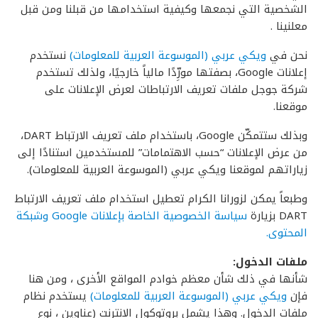
الشخصية التي نجمعها وكيفية استخدامها من قبلنا ومن قبل
معلنينا .
نحن في
ويكي عربي (الموسوعة العربية للمعلومات)
نستخدم
إعلانات Google، بصفتها مورِّدًا مالياً خارجيًا، ولذلك تستخدم
شركة جوجل ملفات تعريف الارتباطات لعرض الإعلانات على
موقعنا.
وبذلك ستتمكّن Google، باستخدام ملف تعريف الارتباط DART،
من عرض الإعلانات “حسب الاهتمامات” للمستخدمين استنادًا إلى
زياراتهم لموقعنا ويكي عربي (الموسوعة العربية للمعلومات).
وطبعاً يمكن لزورانا الكرام تعطيل استخدام ملف تعريف الارتباط
DART بزيارة
سياسة الخصوصية الخاصة بإعلانات Google وشبكة
المحتوى.
ملفات الدخول:
شأنها في ذلك شأن معظم خوادم المواقع الأخرى ، ومن هنا
فإن
ويكي عربي (الموسوعة العربية للمعلومات)
يستخدم نظام
ملفات الدخول. وهذا يشمل بروتوكول الانترنت (عناوين ، نوع