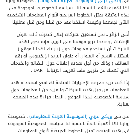
فى
ويكي عربي (الموسوعة العربية للمعلومات)
، خصوصيه زوارنا
لها اهمية بالغة بالنسبة لنا . سياسة الخصوصيه الموجودة في
هذه الوثيقة تمثل الخطوط العريضه لأنواع المعلومات الشخصيه
اللتى نجمعها وكيفية استخدامها من قبلنا ومن قبل معلنينا
أخي الزائر .. نحن نستعين بشركات إعلان كطرف ثالث لعرض
الإعلانات , وعندما تزور موقعنا على الويب فإنه يحق لهذه
الشركات أن تستخدم معلومات حول زياراتك لهذا الموقع (
باستثناء الاسم أو العنوان أو عنوان البريد الإلكتروني أو رقم
الهاتف ) وذلك من أجل تقديم إعلانات حول البضائع والخدمات
التي تهمك عن طريق ملف تعريف الارتباط DART .
إذا كنت تريد معرفة الإختيارات المتاحة لك لمنع استخدام هذه
المعلومات من قِبل هذه الشركات والمزيد من المعلومات حول
سياسة الخصوصية لهذا الموقع ، الرجاء قراءة هذه الصفحة
بعناية.
نحن في
ويكي عربي (الموسوعة العربية للمعلومات)
، خصوصية
زوارنا لها أهمية بالغة بالنسبة لنا. سياسة الخصوصية الموجودة
في هذه الوثيقة تمثل الخطوط العريضة لأنواع المعلومات