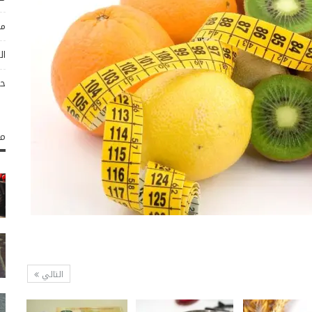
مو
ال
حو
مك
التالي